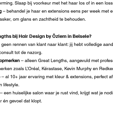
herming. Slaap bij voorkeur met het haar los of in een loss
g
 – behandel je haar en extensions eens per week met e
masker, om glans en zachtheid te behouden.
ths bij Hair Design by Özlem in Belsele?
– geen rennen van klant naar klant: jij hebt volledige aan
onsult tot de nazorg.
 topmerken
 – alleen Great Lengths, aangevuld met profess
erken zoals L’Oréal, Kérastase, Kevin Murphy en Redke
e
 – al 10+ jaar ervaring met kleur & extensions, perfect 
 lifestyle.
 – een huiselijke salon waar je rust vind, krijgt wat je nod
r én gevoel dat klopt.