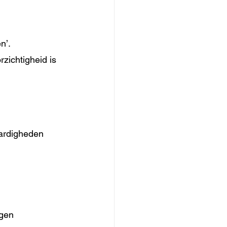
n’.
zichtigheid is 
aardigheden 
ngen 