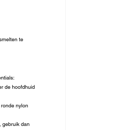
smelten te 
ntials:
er de hoofdhuid 
 ronde nylon 
g, gebruik dan 