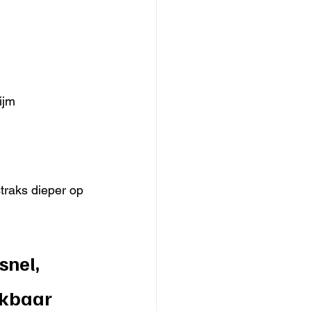
ijm
traks dieper op 
snel, 
ikbaar