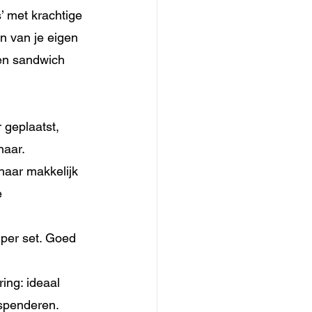
’ met krachtige 
n van je eigen 
en sandwich 
 geplaatst, 
haar.
 haar makkelijk 
e 
 per set. Goed 
ing: ideaal 
 spenderen.