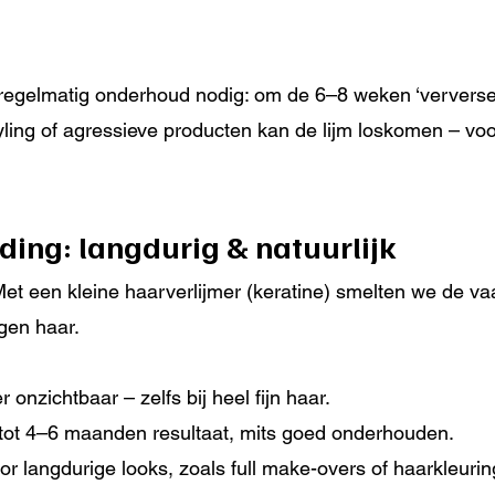
egelmatig onderhoud nodig: om de 6–8 weken ‘ververse
yling of agressieve producten kan de lijm loskomen – voor
ding: langdurig & natuurlijk
Met een kleine haarverlijmer (keratine) smelten we de v
gen haar.
r onzichtbaar – zelfs bij heel fijn haar.
tot 4–6 maanden resultaat, mits goed onderhouden.
or langdurige looks, zoals full make-overs of haarkleuri