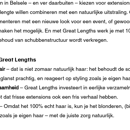
n in Belsele – en ver daarbuiten – kiezen voor extensio
engte willen combineren met een natuurlijke uitstraling. 
imenteren met een nieuwe look voor een event, of gewoon 
maken het mogelijk. En met Great Lengths werk je met 1
behoud van schubbenstructuur wordt verkregen.
Great Lengths
ir
 – dat is niet zomaar natuurlijk haar: het behoudt de 
 glanst prachtig, en reageert op styling zoals je eigen haa
zaamheid
 – Great Lengths investeert in eerlijke verzame
 dat frisse extensions ook een fris verhaal hebben.
 – Omdat het 100% echt haar is, kun je het blonderen, (bi
n zoals je eigen haar – met de juiste zorg natuurlijk.