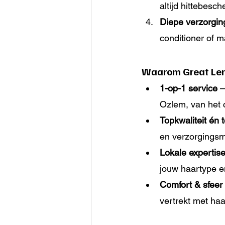
altijd hittebesc
Diepe verzorgin
conditioner of 
Waarom Great Leng
1-op-1 service
 
Ozlem, van het c
Topkwaliteit én
en verzorgingsm
Lokale expertis
jouw haartype en
Comfort & sfeer
vertrekt met haa