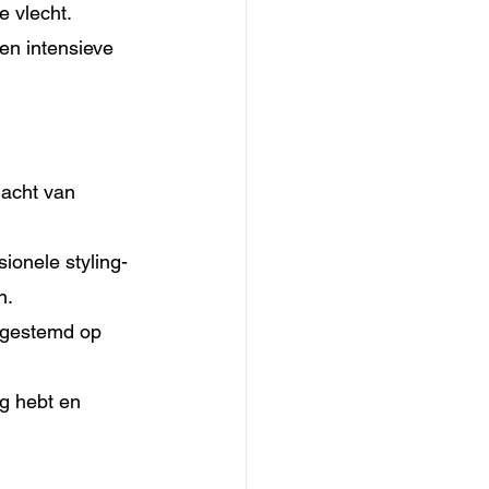
e vlecht.
en intensieve 
dacht van 
ionele styling- 
n.
afgestemd op 
ig hebt en 