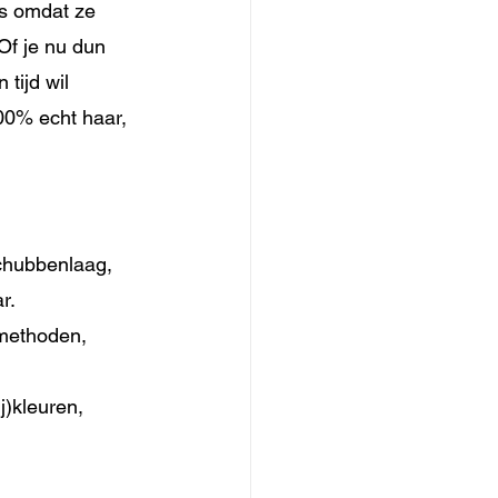
ns omdat ze 
Of je nu dun 
tijd wil 
00% echt haar, 
schubbenlaag, 
r.
lmethoden, 
j)kleuren, 