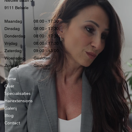
Nieuwe Baan 5
9111 Belsele
Maandag
08:00 - 17:30
Dinsdag
08:00 - 17:30
Donderdag
08:00 - 17:30
Vrijdag
08:00 - 17:30
Zaterdag
09:00 - 13:00
Woensdag
Gesloten
Zondag
Gesloten
Home
Over
Specialisaties
Hairextensions
Galerij
Blog
Contact